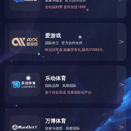
2012-10-30
2012-10-30
2012-10-30
2012-10-30
2010-10-10
云开体育官方网站登录·（中国）官网入口
生产地址：贵州省贵阳市花溪区万达路78号
销售地址：贵州省贵阳市西南商贸城4号楼B区69号
电 话：13809438906 13885006207